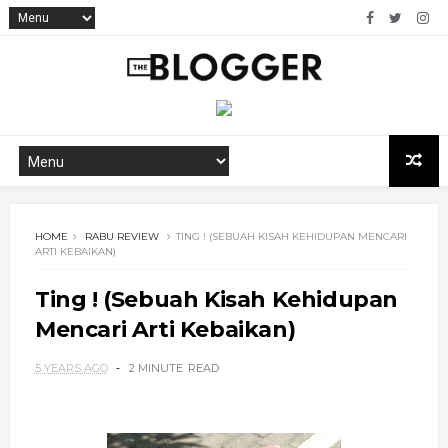
HOME
RABU REVIEW
TING ! (SEBUAH KISAH KEHIDUPAN MENCARI
ARTI KEBAIKAN)
Ting ! (Sebuah Kisah Kehidupan
Mencari Arti Kebaikan)
5 YEARS AGO
2 MINUTE
READ